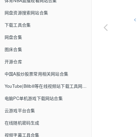
体育NBA直播观看网站合集
网盘资源搜索网站合集
<
下载工具合集
网盘合集
图床合集
开源仓库
中国A股炒股票常用相关网站合集
YouTube|Bilibili等在线视频站下载工具网站合集
电脑PC单机游戏下载网站合集
云游戏平台合集
在线随机密码生成
视频字幕工具合集