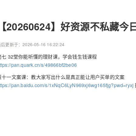
【20260624】好资源不私藏今
后更新于：2026-05-16 16:22:24
简七 32堂你能听懂的理财课，学会钱生钱课程
ttps://pan.quark.cn/s/49866bf2be06
董十一文案课：教大家写出什么是真正能让用户买单的文案
ttps://pan.baidu.com/s/1xNqC6LyN969xj6wg165fjg?pwd=ryxj