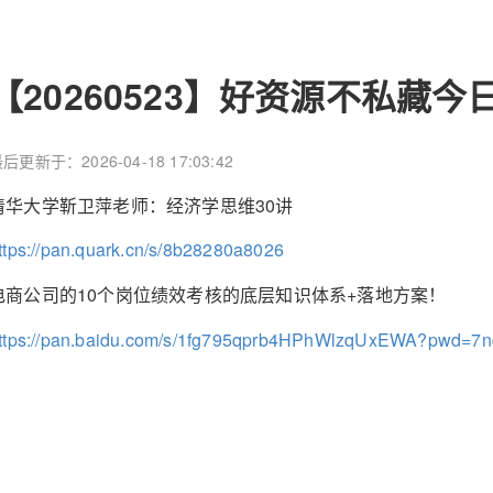
【20260523】好资源不私藏今
后更新于：2026-04-18 17:03:42
清华大学靳卫萍老师：经济学思维30讲
ttps://pan.quark.cn/s/8b28280a8026
电商公司的10个岗位绩效考核的底层知识体系+落地方案！
ttps://pan.baidu.com/s/1fg795qprb4HPhWlzqUxEWA?pwd=7