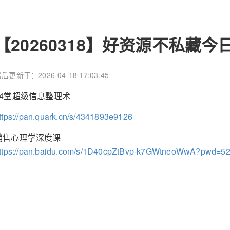
【20260318】好资源不私藏今
后更新于：2026-04-18 17:03:45
14堂超级信息整理术
ttps://pan.quark.cn/s/4341893e9126
销售心理学深度课
ttps://pan.baidu.com/s/1D40cpZtBvp-k7GWtneoWwA?pwd=5