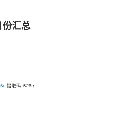
日份汇总
26e
提取码: 526e