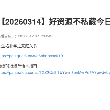
【20260314】好资源不私藏今
后更新于：2026-04-18 17:03:45
人生拓扑学之家庭关系
ttps://pan.quark.cn/s/a6bbdbcac010
超级销冠爆单话术指南
ttps://pan.baidu.com/s/1XZ2Qsth1bYwn-3enMwPe7A?pwd=b