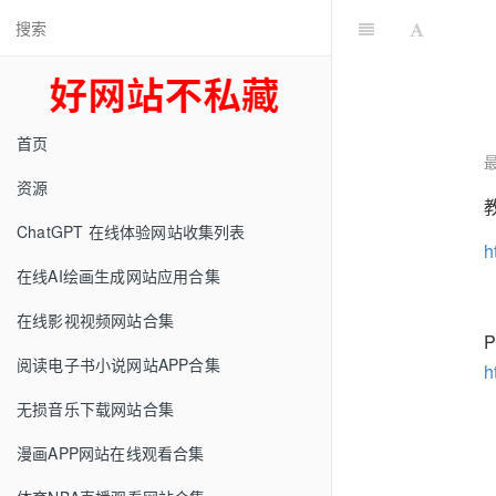
首页
最
资源
ChatGPT 在线体验网站收集列表
h
在线AI绘画生成网站应用合集
在线影视视频网站合集
阅读电子书小说网站APP合集
h
无损音乐下载网站合集
漫画APP网站在线观看合集