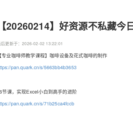
【20260214】好资源不私藏今
后更新于：2026-02-02 13:22:01
【专业咖啡师教学课程】咖啡设备及花式咖啡的制作
ttps://pan.quark.cn/s/5663bb4b3653
36节课，实现Excel小白到高手的进阶
ttps://pan.quark.cn/s/71b25ca4fccb