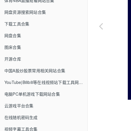
体育NBA直播观看网站合集
网盘资源搜索网站合集
下载工具合集
网盘合集
图床合集
开源仓库
中国A股炒股票常用相关网站合集
YouTube|Bilibili等在线视频站下载工具网站合集
电脑PC单机游戏下载网站合集
云游戏平台合集
在线随机密码生成
视频字幕工具合集