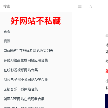
首页
最
资源
ChatGPT 在线体验网站收集列表
在线AI绘画生成网站应用合集
在线影视视频网站合集
阅读电子书小说网站APP合集
无损音乐下载网站合集
漫画APP网站在线观看合集