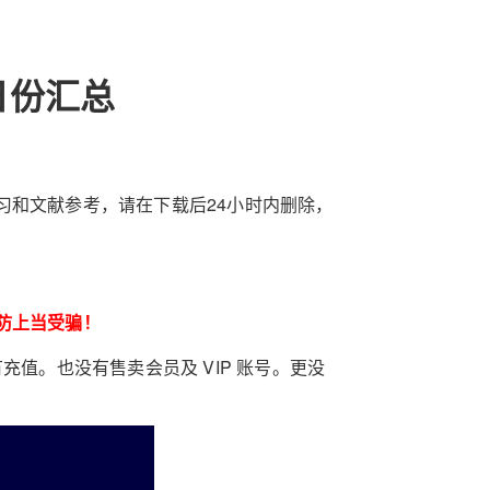
日份汇总
习和文献参考，请在下载后24小时内删除，
防上当受骗！
充值。也没有售卖会员及 VIP 账号。更没