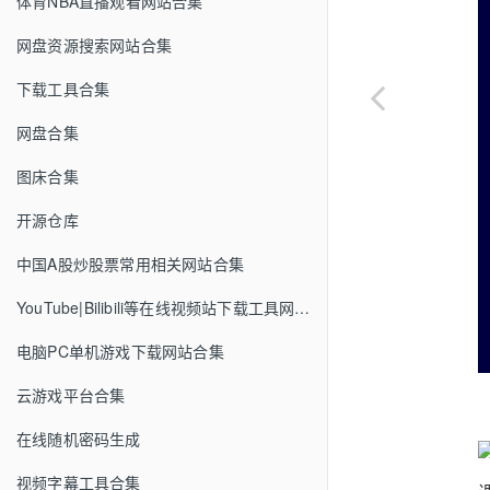
体育NBA直播观看网站合集
网盘资源搜索网站合集
下载工具合集
网盘合集
图床合集
开源仓库
中国A股炒股票常用相关网站合集
YouTube|Bilibili等在线视频站下载工具网站合集
电脑PC单机游戏下载网站合集
云游戏平台合集
在线随机密码生成
视频字幕工具合集