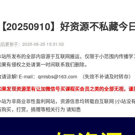
【20250910】好资源不私藏今
后更新于：2025-08-25 15:31:02
本站所发布的全部内容源于互联网搬运，仅限于小范围内传播学
如果有侵权之处请第一时间联系我们删除。
敬请谅解! E-mail：qmisbs@163.com （失效不补请及时转存）
如果发现资源里有让加微信号买课程买会员之类的全部无视，谨
小站为非商业非性盈利网站，资源信息均转载自互联网 |小站没有
有购买，打赏，捐赠等相关行为 请知悉