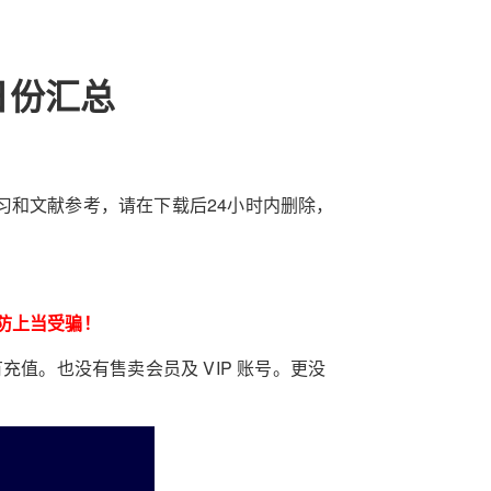
日份汇总
习和文献参考，请在下载后24小时内删除，
防上当受骗！
充值。也没有售卖会员及 VIP 账号。更没