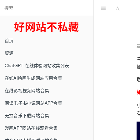
首页
最
资源
ChatGPT 在线体验网站收集列表
在线AI绘画生成网站应用合集
在线影视视频网站合集
阅读电子书小说网站APP合集
无损音乐下载网站合集
漫画APP网站在线观看合集