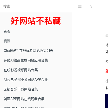
首页
最
资源
ChatGPT 在线体验网站收集列表
在线AI绘画生成网站应用合集
在线影视视频网站合集
阅读电子书小说网站APP合集
无损音乐下载网站合集
漫画APP网站在线观看合集