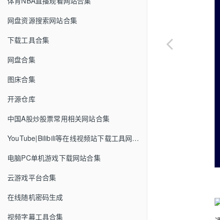
体育NBA直播观看网站合集
网盘资源搜索网站合集
下载工具合集
网盘合集
图床合集
开源仓库
中国A股炒股票常用相关网站合集
YouTube|Bilibili等在线视频站下载工具网站合集
电脑PC单机游戏下载网站合集
云游戏平台合集
在线随机密码生成
视频字幕工具合集