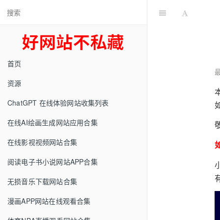
首页
最
资源
ChatGPT 在线体验网站收集列表
在线AI绘画生成网站应用合集
在线影视视频网站合集
阅读电子书小说网站APP合集
无损音乐下载网站合集
漫画APP网站在线观看合集