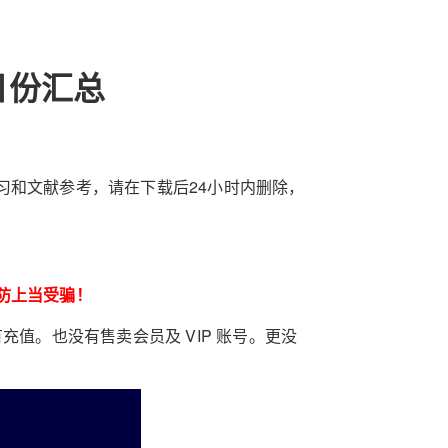
日份汇总
习和文献参考，请在下载后24小时内删除，
防上当受骗！
充值。也没有售卖会员及 VIP 账号。更没