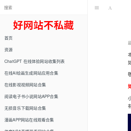
首页
最
资源
ChatGPT 在线体验网站收集列表
在线AI绘画生成网站应用合集
在线影视视频网站合集
阅读电子书小说网站APP合集
无损音乐下载网站合集
漫画APP网站在线观看合集