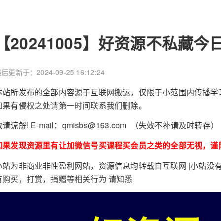
【20241005】好资源不私藏今
后更新于：2024-09-25 16:12:24
本站所发布的全部内容源于互联网搬运，仅限于小范围内传播学
如果有侵权之处请第一时间联系我们删除。
敬请谅解! E-mail：qmisbs@163.com （失效不补请及时转存）
如果发现资源里有让加微信号买课程买会员之类的全部无视，谨
小站为非商业非性盈利网站，资源信息均转载自互联网 |小站没有
有购买，打赏，捐赠等相关行为 请知悉